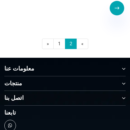

«
1
2
»
معلومات عنا
منتجات
اتصل بنا
تابعنا